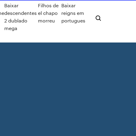
Baixar
Filhos de
Baixar
me
descendentes
el chapo
reigns em
2 dublado
morreu
portugues
mega