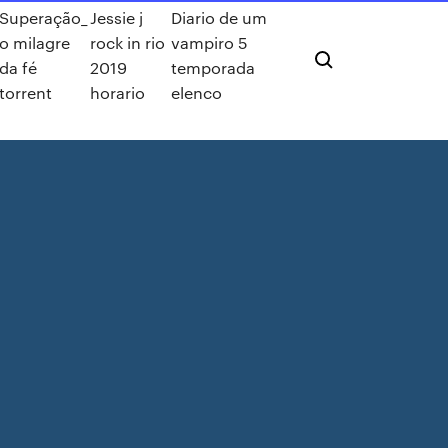
Superação_
Jessie j
Diario de um
o milagre
rock in rio
vampiro 5
da fé
2019
temporada
torrent
horario
elenco