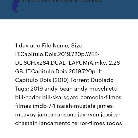
Cd trilha sonora novela jesus download
1 day ago File Name, Size.
IT.Capitulo.Dois.2019.720p.WEB-
DL.6CH.x264.DUAL- LAPUMiA.mkv, 2.26
GB. IT.Capitulo.Dois.2019.720p. It:
Capítulo Dois (2019) Torrent Dublado
Tags: 2019 andy-bean andy-muschietti
bill-hader bill-skarsgard comedia-filmes
filmes imdb-7-1 isaiah-mustafa james-
mcavoy james-ransone jay-ryan jessica-
chastain lancamento terror-filmes todos