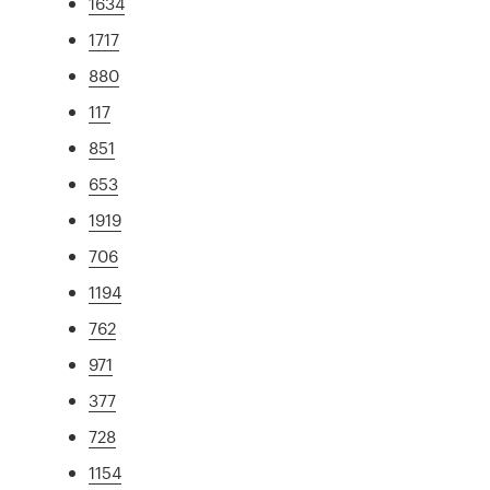
1634
1717
880
117
851
653
1919
706
1194
762
971
377
728
1154