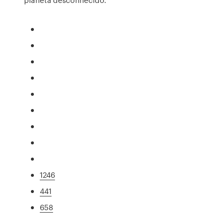
1246
441
658