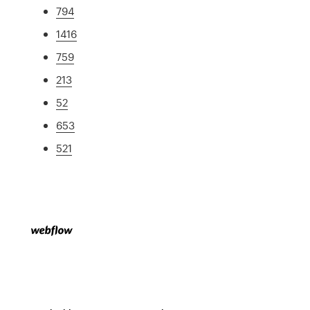
794
1416
759
213
52
653
521