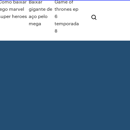
Como baixar
Baixar
Game of
lego marvel
gigante de
thrones ep
super heroes
aço pelo
6
mega
temporada
8