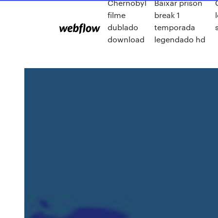
Chernobyl
Baixar prison
filme
break 1
dublado
temporada
download
legendado hd