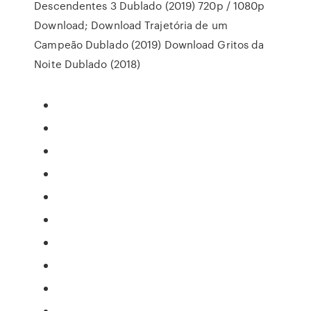
Descendentes 3 Dublado (2019) 720p / 1080p
Download; Download Trajetória de um
Campeão Dublado (2019) Download Gritos da
Noite Dublado (2018)