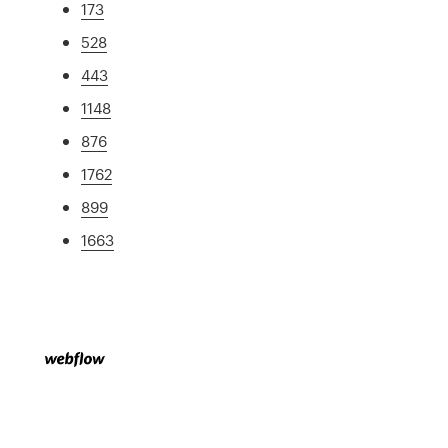
173
528
443
1148
876
1762
899
1663