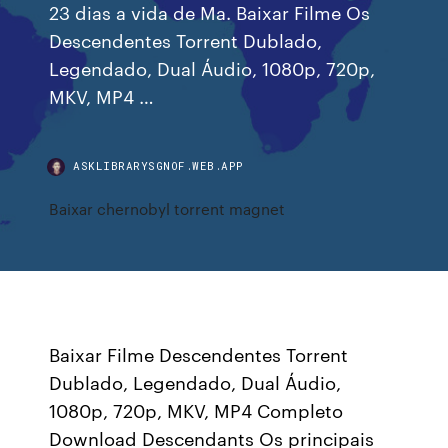
23 dias a vida de Ma. Baixar Filme Os
Descendentes Torrent Dublado,
Legendado, Dual Áudio, 1080p, 720p,
MKV, MP4 …
ASKLIBRARYSGNOF.WEB.APP
Baixar chernobyl torrent magnet
Baixar Filme Descendentes Torrent
Dublado, Legendado, Dual Áudio,
1080p, 720p, MKV, MP4 Completo
Download Descendants Os principais