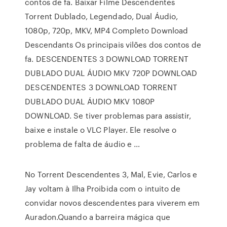
contos de fa. Baixar Filme Descendentes
Torrent Dublado, Legendado, Dual Áudio,
1080p, 720p, MKV, MP4 Completo Download
Descendants Os principais vilões dos contos de
fa. DESCENDENTES 3 DOWNLOAD TORRENT
DUBLADO DUAL ÁUDIO MKV 720P DOWNLOAD
DESCENDENTES 3 DOWNLOAD TORRENT
DUBLADO DUAL ÁUDIO MKV 1080P
DOWNLOAD. Se tiver problemas para assistir,
baixe e instale o VLC Player. Ele resolve o
problema de falta de áudio e …
No Torrent Descendentes 3, Mal, Evie, Carlos e
Jay voltam à Ilha Proibida com o intuito de
convidar novos descendentes para viverem em
Auradon.Quando a barreira mágica que