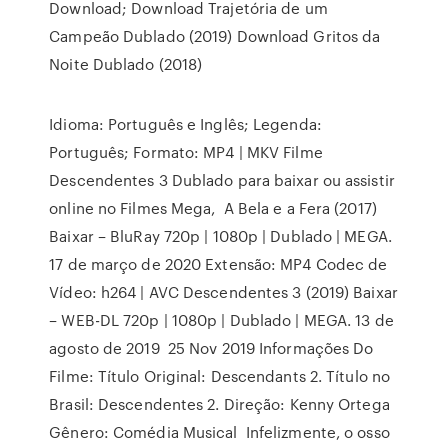
Download; Download Trajetória de um
Campeão Dublado (2019) Download Gritos da
Noite Dublado (2018)
Idioma: Português e Inglês; Legenda:
Português; Formato: MP4 | MKV Filme
Descendentes 3 Dublado para baixar ou assistir
online no Filmes Mega, A Bela e a Fera (2017)
Baixar – BluRay 720p | 1080p | Dublado | MEGA.
17 de março de 2020 Extensão: MP4 Codec de
Vídeo: h264 | AVC Descendentes 3 (2019) Baixar
– WEB-DL 720p | 1080p | Dublado | MEGA. 13 de
agosto de 2019 25 Nov 2019 Informações Do
Filme: Título Original: Descendants 2. Título no
Brasil: Descendentes 2. Direção: Kenny Ortega
Gênero: Comédia Musical Infelizmente, o osso