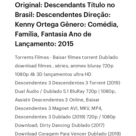
Original: Descendants Título no
Brasil: Descendentes Direção:
Kenny Ortega Gênero: Comédia,
Família, Fantasia Ano de
Lançamento: 2015
Torrents Filmes - Baixar filmes torrent Dublado
download filmes , séries, animes bluray 720p
1080p 4k 3D lançamentos ultra HD
Descendentes 3 Descendentes 3 Torrent (2019)
Dual Áudio / Dublado 5.1 BluRay 720p | 1080p,
Assistir Descendentes 3 Online, Baixar
Descendentes 3 Magnet AVI, MKV, MP4,
Descendentes 3 Dublado (2019) 720p / 1080p
Download; Dirty Dancing Dublado (2017)
Download Coragem Para Vencer Dublado (2019)