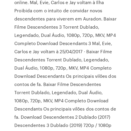
online. Mal, Evie, Carlos e Jay voltam à Ilha
Proibida com o intuito de convidar novos
descendentes para viverem em Auradon. Baixar
Filme Descendentes 3 Torrent Dublado,
Legendado, Dual Áudio, 1080p, 720p, MKV, MP4
Completo Download Descendants 3 Mal, Evie,
Carlos e Jay voltam à 25/04/2017 · Baixar Filme
Descendentes Torrent Dublado, Legendado,
Dual Áudio, 1080p, 720p, MKV, MP4 Completo
Download Descendants Os principais vilões dos
contos de fa. Baixar Filme Descendentes
Torrent Dublado, Legendado, Dual Áudio,
1080p, 720p, MKV, MP4 Completo Download
Descendants Os principais vilões dos contos de
fa. Download Descendentes 2 Dublado (2017)
Descendentes 3 Dublado (2019) 720p / 1080p