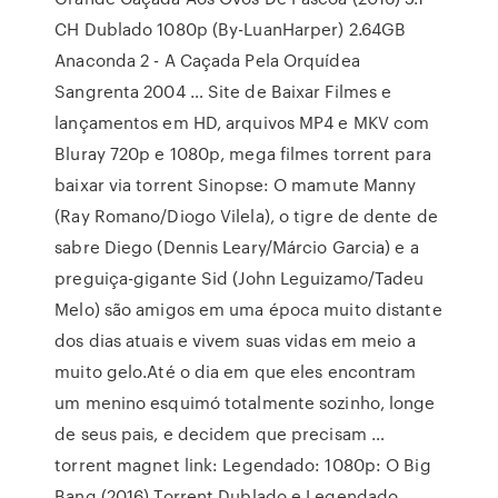
CH Dublado 1080p (By-LuanHarper) 2.64GB
Anaconda 2 - A Caçada Pela Orquídea
Sangrenta 2004 … Site de Baixar Filmes e
lançamentos em HD, arquivos MP4 e MKV com
Bluray 720p e 1080p, mega filmes torrent para
baixar via torrent Sinopse: O mamute Manny
(Ray Romano/Diogo Vilela), o tigre de dente de
sabre Diego (Dennis Leary/Márcio Garcia) e a
preguiça-gigante Sid (John Leguizamo/Tadeu
Melo) são amigos em uma época muito distante
dos dias atuais e vivem suas vidas em meio a
muito gelo.Até o dia em que eles encontram
um menino esquimó totalmente sozinho, longe
de seus pais, e decidem que precisam …
torrent magnet link: Legendado: 1080p: O Big
Bang (2016) Torrent Dublado e Legendado.