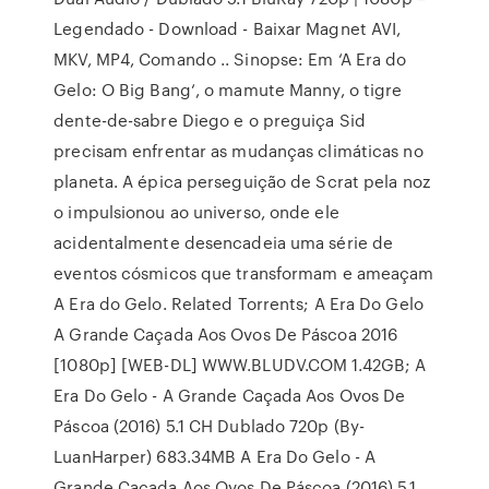
Legendado - Download - Baixar Magnet AVI,
MKV, MP4, Comando .. Sinopse: Em ‘A Era do
Gelo: O Big Bang‘, o mamute Manny, o tigre
dente-de-sabre Diego e o preguiça Sid
precisam enfrentar as mudanças climáticas no
planeta. A épica perseguição de Scrat pela noz
o impulsionou ao universo, onde ele
acidentalmente desencadeia uma série de
eventos cósmicos que transformam e ameaçam
A Era do Gelo. Related Torrents; A Era Do Gelo
A Grande Caçada Aos Ovos De Páscoa 2016
[1080p] [WEB-DL] WWW.BLUDV.COM 1.42GB; A
Era Do Gelo - A Grande Caçada Aos Ovos De
Páscoa (2016) 5.1 CH Dublado 720p (By-
LuanHarper) 683.34MB A Era Do Gelo - A
Grande Caçada Aos Ovos De Páscoa (2016) 5.1