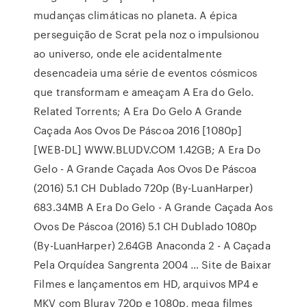
mudanças climáticas no planeta. A épica
perseguição de Scrat pela noz o impulsionou
ao universo, onde ele acidentalmente
desencadeia uma série de eventos cósmicos
que transformam e ameaçam A Era do Gelo.
Related Torrents; A Era Do Gelo A Grande
Caçada Aos Ovos De Páscoa 2016 [1080p]
[WEB-DL] WWW.BLUDV.COM 1.42GB; A Era Do
Gelo - A Grande Caçada Aos Ovos De Páscoa
(2016) 5.1 CH Dublado 720p (By-LuanHarper)
683.34MB A Era Do Gelo - A Grande Caçada Aos
Ovos De Páscoa (2016) 5.1 CH Dublado 1080p
(By-LuanHarper) 2.64GB Anaconda 2 - A Caçada
Pela Orquídea Sangrenta 2004 … Site de Baixar
Filmes e lançamentos em HD, arquivos MP4 e
MKV com Bluray 720p e 1080p, mega filmes