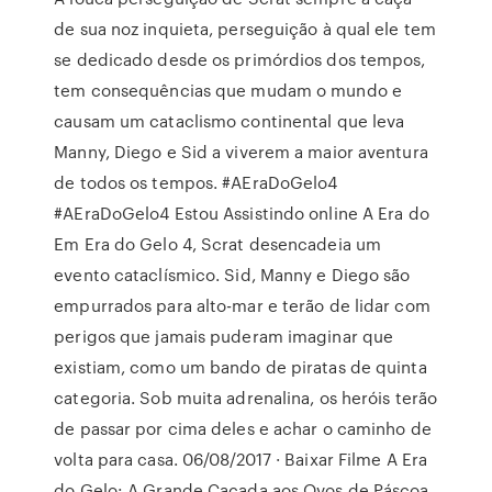
de sua noz inquieta, perseguição à qual ele tem
se dedicado desde os primórdios dos tempos,
tem consequências que mudam o mundo e
causam um cataclismo continental que leva
Manny, Diego e Sid a viverem a maior aventura
de todos os tempos. #AEraDoGelo4
#AEraDoGelo4 Estou Assistindo online A Era do
Em Era do Gelo 4, Scrat desencadeia um
evento cataclísmico. Sid, Manny e Diego são
empurrados para alto-mar e terão de lidar com
perigos que jamais puderam imaginar que
existiam, como um bando de piratas de quinta
categoria. Sob muita adrenalina, os heróis terão
de passar por cima deles e achar o caminho de
volta para casa. 06/08/2017 · Baixar Filme A Era
do Gelo: A Grande Caçada aos Ovos de Páscoa