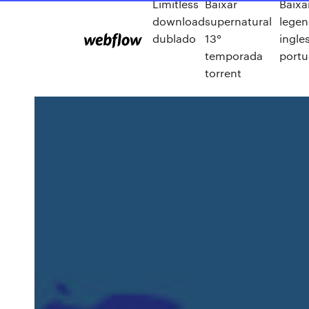
Limitless
Baixar
Baixa
download
supernatural
lege
dublado
13°
ingles
temporada
port
torrent