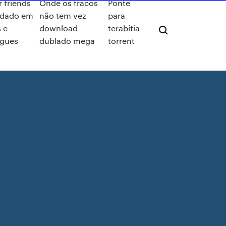
r friends
Onde os fracos
Ponte
ndado em
não tem vez
para
 e
download
terabítia
ugues
dublado mega
torrent