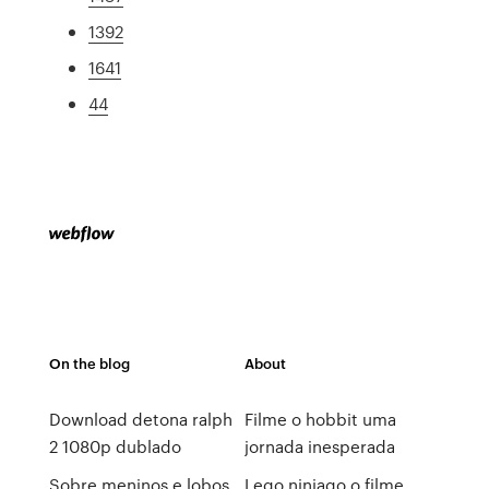
1392
1641
44
On the blog
About
Download detona ralph
Filme o hobbit uma
2 1080p dublado
jornada inesperada
Sobre meninos e lobos
Lego ninjago o filme