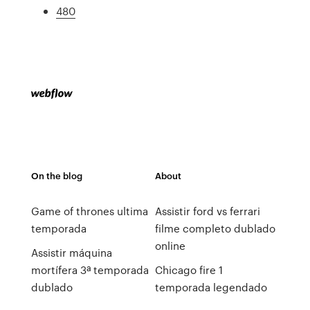
480
On the blog
About
Game of thrones ultima
Assistir ford vs ferrari
temporada
filme completo dublado
online
Assistir máquina
mortífera 3ª temporada
Chicago fire 1
dublado
temporada legendado