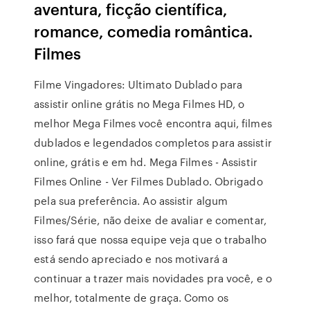
aventura, ficção científica,
romance, comedia romântica.
Filmes
Filme Vingadores: Ultimato Dublado para
assistir online grátis no Mega Filmes HD, o
melhor Mega Filmes você encontra aqui, filmes
dublados e legendados completos para assistir
online, grátis e em hd. Mega Filmes - Assistir
Filmes Online - Ver Filmes Dublado. Obrigado
pela sua preferência. Ao assistir algum
Filmes/Série, não deixe de avaliar e comentar,
isso fará que nossa equipe veja que o trabalho
está sendo apreciado e nos motivará a
continuar a trazer mais novidades pra você, e o
melhor, totalmente de graça. Como os