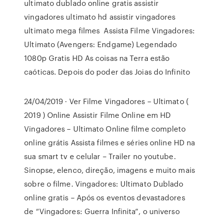
ultimato dublado online gratis assistir
vingadores ultimato hd assistir vingadores
ultimato mega filmes Assista Filme Vingadores:
Ultimato (Avengers: Endgame) Legendado
1080p Gratis HD As coisas na Terra estão
caóticas. Depois do poder das Joias do Infinito
24/04/2019 · Ver Filme Vingadores – Ultimato (
2019 ) Online Assistir Filme Online em HD
Vingadores – Ultimato Online filme completo
online grátis Assista filmes e séries online HD na
sua smart tv e celular – Trailer no youtube.
Sinopse, elenco, direção, imagens e muito mais
sobre o filme. Vingadores: Ultimato Dublado
online gratis – Após os eventos devastadores
de “Vingadores: Guerra Infinita”, o universo