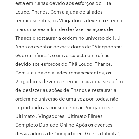
está em ruínas devido aos esforços do Titã
Louco, Thanos. Com a ajuda de aliados
remanescentes, os Vingadores devem se reunir
mais uma vez a fim de desfazer as ações de
Thanos e restaurar a ordem no universo de […]
Após os eventos devastadores de “Vingadores:
Guerra Infinita”, o universo está em ruínas
devido aos esforços do Titã Louco, Thanos.
Com a ajuda de aliados remanescentes, os
Vingadores devem se reunir mais uma vez a fim
de desfazer as ações de Thanos e restaurar a
ordem no universo de uma vez por todas, não
importando as consequências. Vingadores:
Ultimato . Vingadores: Ultimato Filmes
Completo Dublado Online Após os eventos
devastadores de “Vingadores: Guerra Infinita”,