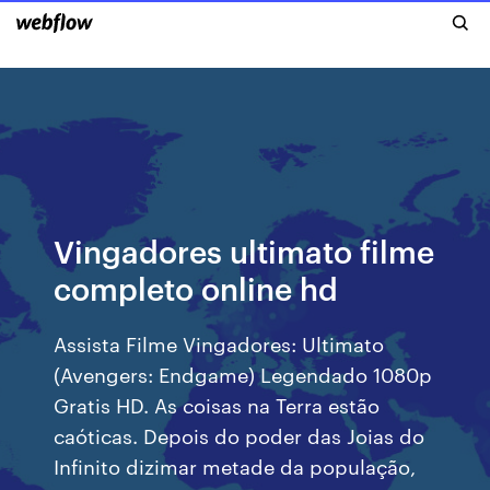
Vingadores ultimato filme
completo online hd
Assista Filme Vingadores: Ultimato
(Avengers: Endgame) Legendado 1080p
Gratis HD. As coisas na Terra estão
caóticas. Depois do poder das Joias do
Infinito dizimar metade da população,