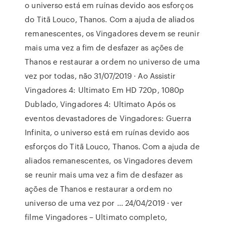
o universo está em ruínas devido aos esforços
do Titã Louco, Thanos. Com a ajuda de aliados
remanescentes, os Vingadores devem se reunir
mais uma vez a fim de desfazer as ações de
Thanos e restaurar a ordem no universo de uma
vez por todas, não 31/07/2019 · Ao Assistir
Vingadores 4: Ultimato Em HD 720p, 1080p
Dublado, Vingadores 4: Ultimato Após os
eventos devastadores de Vingadores: Guerra
Infinita, o universo está em ruínas devido aos
esforços do Titã Louco, Thanos. Com a ajuda de
aliados remanescentes, os Vingadores devem
se reunir mais uma vez a fim de desfazer as
ações de Thanos e restaurar a ordem no
universo de uma vez por … 24/04/2019 · ver
filme Vingadores – Ultimato completo,