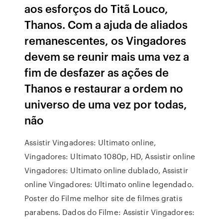
aos esforços do Titã Louco,
Thanos. Com a ajuda de aliados
remanescentes, os Vingadores
devem se reunir mais uma vez a
fim de desfazer as ações de
Thanos e restaurar a ordem no
universo de uma vez por todas,
não
Assistir Vingadores: Ultimato online,
Vingadores: Ultimato 1080p, HD, Assistir online
Vingadores: Ultimato online dublado, Assistir
online Vingadores: Ultimato online legendado.
Poster do Filme melhor site de filmes gratis
parabens. Dados do Filme: Assistir Vingadores: