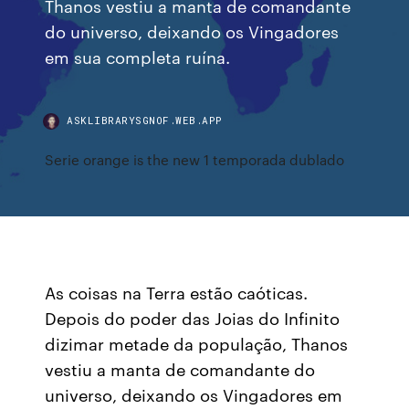
Thanos vestiu a manta de comandante
do universo, deixando os Vingadores
em sua completa ruína.
ASKLIBRARYSGNOF.WEB.APP
Serie orange is the new 1 temporada dublado
As coisas na Terra estão caóticas.
Depois do poder das Joias do Infinito
dizimar metade da população, Thanos
vestiu a manta de comandante do
universo, deixando os Vingadores em