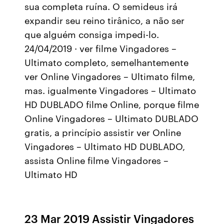
sua completa ruína. O semideus irá
expandir seu reino tirânico, a não ser
que alguém consiga impedi-lo.
24/04/2019 · ver filme Vingadores –
Ultimato completo, semelhantemente
ver Online Vingadores – Ultimato filme,
mas. igualmente Vingadores – Ultimato
HD DUBLADO filme Online, porque filme
Online Vingadores – Ultimato DUBLADO
gratis, a princípio assistir ver Online
Vingadores – Ultimato HD DUBLADO,
assista Online filme Vingadores –
Ultimato HD
23 Mar 2019 Assistir Vingadores