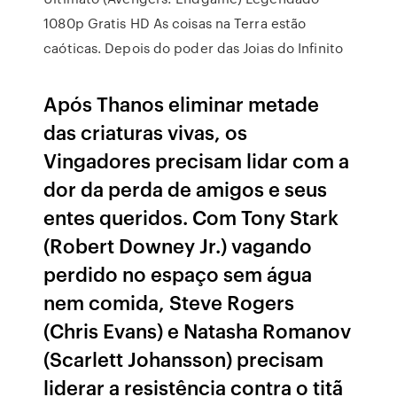
1080p Gratis HD As coisas na Terra estão
caóticas. Depois do poder das Joias do Infinito
Após Thanos eliminar metade
das criaturas vivas, os
Vingadores precisam lidar com a
dor da perda de amigos e seus
entes queridos. Com Tony Stark
(Robert Downey Jr.) vagando
perdido no espaço sem água
nem comida, Steve Rogers
(Chris Evans) e Natasha Romanov
(Scarlett Johansson) precisam
liderar a resistência contra o titã