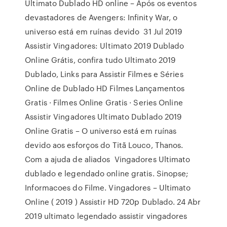
Ultimato Dublado HD online – Após os eventos
devastadores de Avengers: Infinity War, o
universo está em ruínas devido 31 Jul 2019
Assistir Vingadores: Ultimato 2019 Dublado
Online Grátis, confira tudo Ultimato 2019
Dublado, Links para Assistir Filmes e Séries
Online de Dublado HD Filmes Lançamentos
Gratis · Filmes Online Gratis · Series Online
Assistir Vingadores Ultimato Dublado 2019
Online Gratis – O universo está em ruínas
devido aos esforços do Titã Louco, Thanos.
Com a ajuda de aliados Vingadores Ultimato
dublado e legendado online gratis. Sinopse;
Informacoes do Filme. Vingadores – Ultimato
Online ( 2019 ) Assistir HD 720p Dublado. 24 Abr
2019 ultimato legendado assistir vingadores