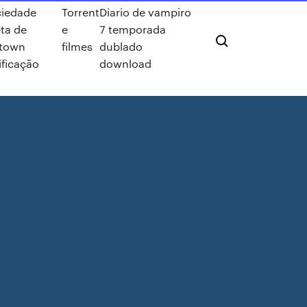
ciedade
Torrent
Diario de vampiro
ta de
e
7 temporada
town
filmes
dublado
ificação
download