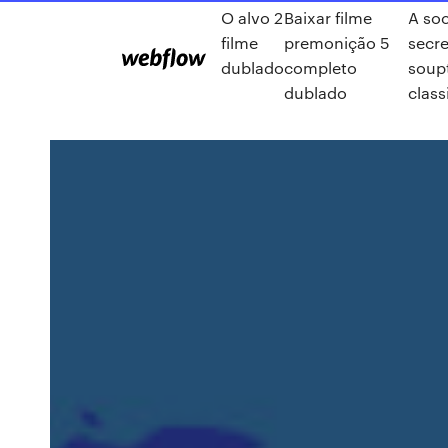
O alvo 2
Baixar filme
A so
filme
premonição 5
secre
dublado
completo
soup
dublado
class