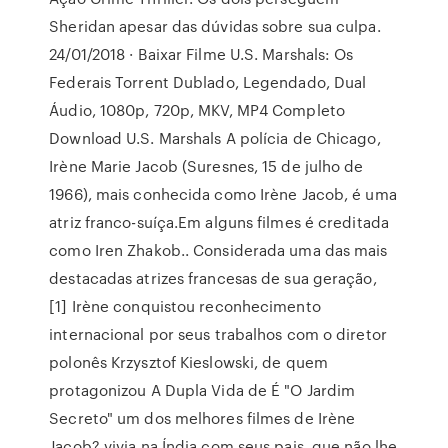
Sheridan apesar das dúvidas sobre sua culpa.
24/01/2018 · Baixar Filme U.S. Marshals: Os
Federais Torrent Dublado, Legendado, Dual
Áudio, 1080p, 720p, MKV, MP4 Completo
Download U.S. Marshals A polícia de Chicago,
Irène Marie Jacob (Suresnes, 15 de julho de
1966), mais conhecida como Irène Jacob, é uma
atriz franco-suíça.Em alguns filmes é creditada
como Iren Zhakob.. Considerada uma das mais
destacadas atrizes francesas de sua geração,
[1] Irène conquistou reconhecimento
internacional por seus trabalhos com o diretor
polonês Krzysztof Kieslowski, de quem
protagonizou A Dupla Vida de É "O Jardim
Secreto" um dos melhores filmes de Irène
Jacob? vivia na Índia com seus pais, que não lhe