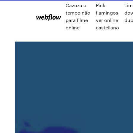
Cazuza o
Pink
Lim
tempo não
flamingos
dow
para filme
ver online
dub
online
castellano