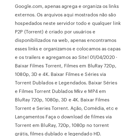
Google.com, apenas agrega e organiza os links
externos. Os arquivos aqui mostrados não são
hospedados neste servidor todo e qualquer link
P2P (Torrent) é criado por usuários e
disponibilizados na web, apenas encontramos
esses links e organizamos e colocamos as capas
e os trailers e agregamos ao Site! 01/04/2020 ·
Baixar Filmes Torrent, Filmes em BluRay 720p,
1080p, 3D e 4K. Baixar Filmes e Séries via
Torrent Dublados e Legendados. Baixar Séries
e Filmes Torrent Dublados Mkv e MP4 em
BluRay 720p, 1080p, 3D e 4K. Baixar Filmes
Torrent e Series Torrent. Ação, Comédia, etc e
Lançamentos Faça o download de filmes via
Torrent em BluRay, 720p, 1080p no torrent
grátis, filmes dublado e legendado HD.