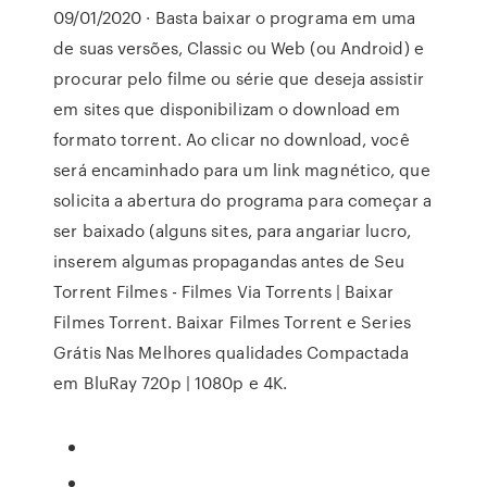
09/01/2020 · Basta baixar o programa em uma
de suas versões, Classic ou Web (ou Android) e
procurar pelo filme ou série que deseja assistir
em sites que disponibilizam o download em
formato torrent. Ao clicar no download, você
será encaminhado para um link magnético, que
solicita a abertura do programa para começar a
ser baixado (alguns sites, para angariar lucro,
inserem algumas propagandas antes de Seu
Torrent Filmes - Filmes Via Torrents | Baixar
Filmes Torrent. Baixar Filmes Torrent e Series
Grátis Nas Melhores qualidades Compactada
em BluRay 720p | 1080p e 4K.