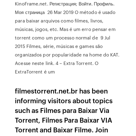
KinoFrame.net. Регистрация; Войти. Профиль.
Моя страница 26 Mar 2019 O método é usado
para baixar arquivos como filmes, livros,
músicas, jogos, etc. Mas é um erro pensar em
torrent como um processo normal de 9 Jul
2015 Filmes, série, músicas e games são
organizados por popularidade na home do KAT.
Acesse neste link. 4 – Extra Torrent. O
ExtraTorrent é um
filmestorrent.net.br has been
informing visitors about topics
such as Filmes para Baixar Via
Torrent, Filmes Para Baixar VIA
Torrent and Baixar Filme. Join