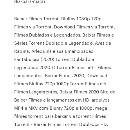
dia-para-matar.
Baixar Filmes Torrent, BluRay 1080p 720p,
Filmes via Torrent, Download Filmes via Torrent,
Filmes Dublados e Legendados. Baixar Filmes e
Séries Torrent Dublado e Legendado. Aves de
Rapina: Arlequina e sua Emancipação
Fantabulosa (2020) Torrent Dublado e
Legendado 2020 © TorrentFilmes.net - Filmes
Lançamentos, Baixar Filmes 2020, Download
Filmes BluRay 720p 1080pTorrentFilmes.net -
Filmes Lançamentos, Baixar Filmes 2020 Site de
Baixar Filmes e lançamentos em HD, arquivos
MP4 e MKV com Bluray 720p e 1080p, mega
filmes torrent para baixar via torrent Filmes
Torrent - Baixar Filmes Torrent Dublados HD,