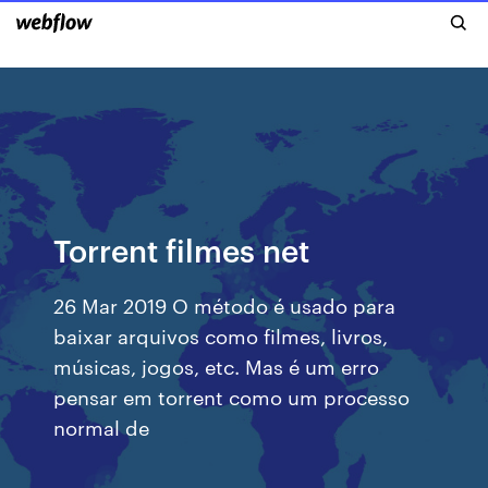
Torrent filmes net
26 Mar 2019 O método é usado para
baixar arquivos como filmes, livros,
músicas, jogos, etc. Mas é um erro
pensar em torrent como um processo
normal de