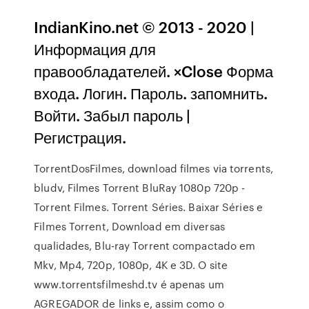
IndianKino.net © 2013 - 2020 |
Информация для
правообладателей. ×Close Форма
входа. Логин. Пароль. запомнить.
Войти. Забыл пароль |
Регистрация.
TorrentDosFilmes, download filmes via torrents,
bludv, Filmes Torrent BluRay 1080p 720p -
Torrent Filmes. Torrent Séries. Baixar Séries e
Filmes Torrent, Download em diversas
qualidades, Blu-ray Torrent compactado em
Mkv, Mp4, 720p, 1080p, 4K e 3D. O site
www.torrentsfilmeshd.tv é apenas um
AGREGADOR de links e, assim como o