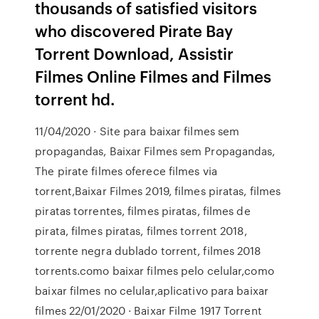
thousands of satisfied visitors
who discovered Pirate Bay
Torrent Download, Assistir
Filmes Online Filmes and Filmes
torrent hd.
11/04/2020 · Site para baixar filmes sem
propagandas, Baixar Filmes sem Propagandas,
The pirate filmes oferece filmes via
torrent,Baixar Filmes 2019, filmes piratas, filmes
piratas torrentes, filmes piratas, filmes de
pirata, filmes piratas, filmes torrent 2018,
torrente negra dublado torrent, filmes 2018
torrents.como baixar filmes pelo celular,como
baixar filmes no celular,aplicativo para baixar
filmes 22/01/2020 · Baixar Filme 1917 Torrent