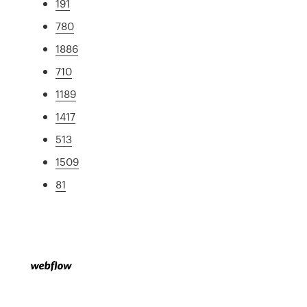
191
780
1886
710
1189
1417
513
1509
81