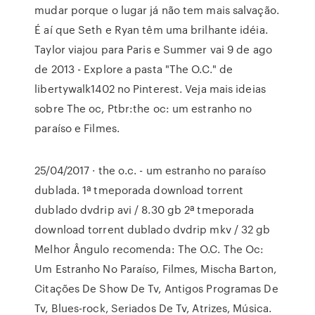
mudar porque o lugar já não tem mais salvação.
É aí que Seth e Ryan têm uma brilhante idéia.
Taylor viajou para Paris e Summer vai 9 de ago
de 2013 - Explore a pasta "The O.C." de
libertywalk1402 no Pinterest. Veja mais ideias
sobre The oc, Ptbr:the oc: um estranho no
paraíso e Filmes.
25/04/2017 · the o.c. - um estranho no paraíso
dublada. 1ª tmeporada download torrent
dublado dvdrip avi / 8.30 gb 2ª tmeporada
download torrent dublado dvdrip mkv / 32 gb
Melhor Ângulo recomenda: The O.C. The Oc:
Um Estranho No Paraíso, Filmes, Mischa Barton,
Citações De Show De Tv, Antigos Programas De
Tv, Blues-rock, Seriados De Tv, Atrizes, Música.