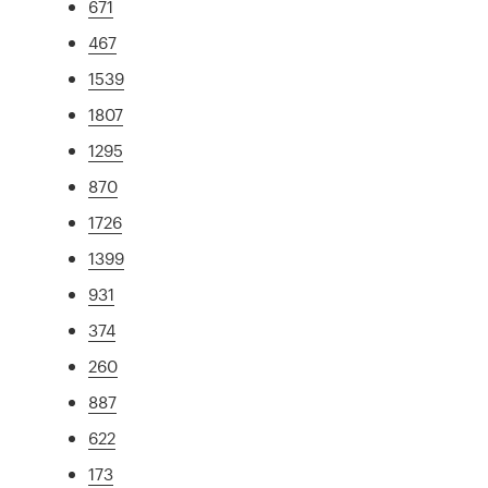
671
467
1539
1807
1295
870
1726
1399
931
374
260
887
622
173