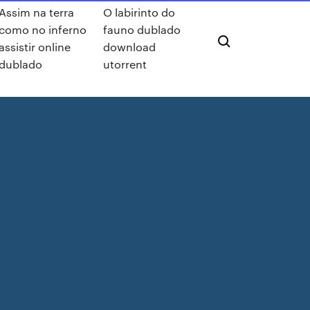
Assim na terra
O labirinto do
como no inferno
fauno dublado
assistir online
download
dublado
utorrent