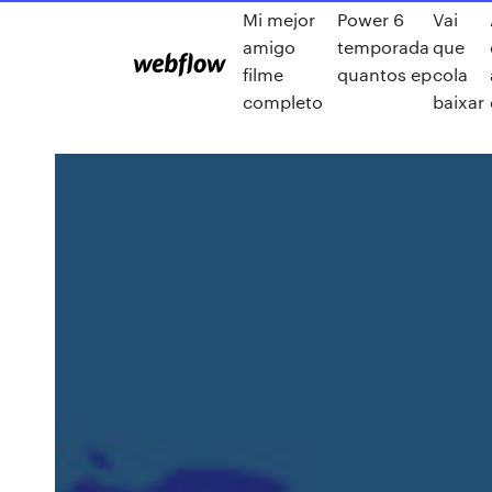
Mi mejor
Power 6
Vai
amigo
temporada
que
filme
quantos ep
cola
completo
baixar