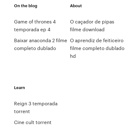
On the blog
About
Game of thrones 4
O caçador de pipas
temporada ep 4
filme download
Baixar anaconda 2 filme
O aprendiz de feiticeiro
completo dublado
filme completo dublado
hd
Learn
Reign 3 temporada
torrent
Cine cult torrent