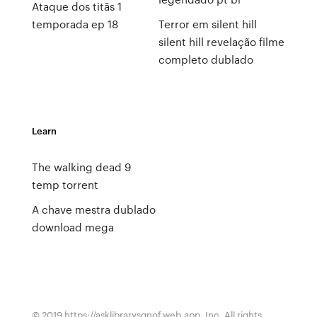
Ataque dos titãs 1
temporada ep 18
Terror em silent hill
silent hill revelação filme
completo dublado
Learn
The walking dead 9
temp torrent
A chave mestra dublado
download mega
© 2019 https://asklibrarysgnof.web.app, Inc. All rights