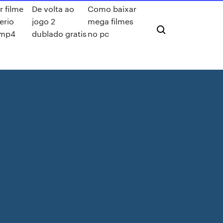
r filme
De volta ao
Como baixar
serio
jogo 2
mega filmes
mp4
dublado gratis
no pc