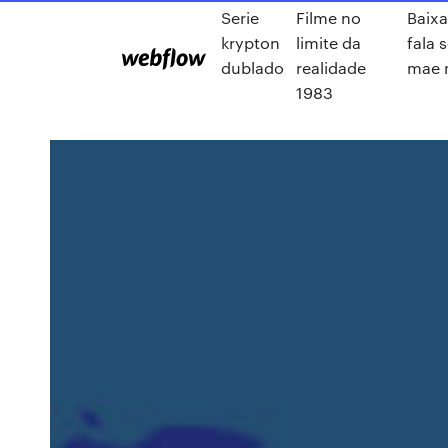
Serie
Filme no
Baixa
krypton
limite da
fala 
dublado
realidade
mae 
1983