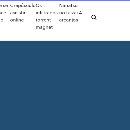
e se
Crepúsculo
Os
Nanatsu
sse
assistir
infiltrados
no taizai 4
do
online
torrent
arcanjos
magnet