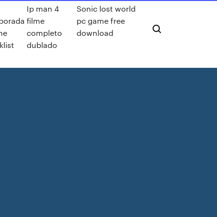
Ip man 4
Sonic lost world
porada
filme
pc game free
he
completo
download
klist
dublado