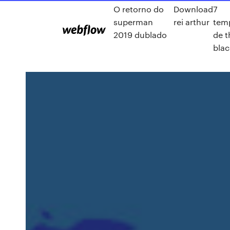
O retorno do
Download
7
superman
rei arthur
tem
2019 dublado
de t
blac