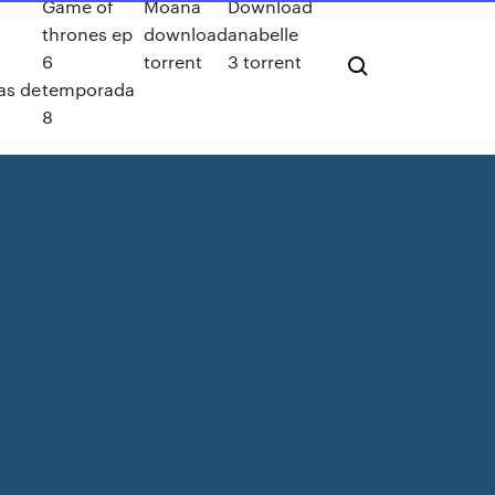
Game of
Moana
Download
e
thrones ep
download
anabelle
6
torrent
3 torrent
as de
temporada
8