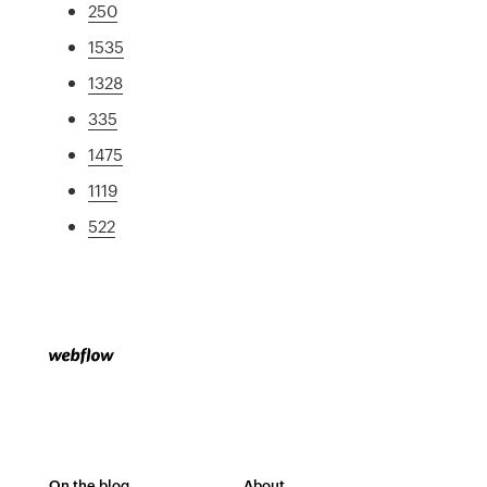
250
1535
1328
335
1475
1119
522
On the blog
About