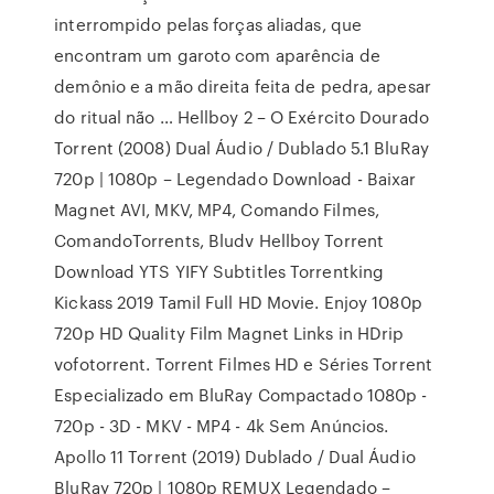
interrompido pelas forças aliadas, que
encontram um garoto com aparência de
demônio e a mão direita feita de pedra, apesar
do ritual não … Hellboy 2 – O Exército Dourado
Torrent (2008) Dual Áudio / Dublado 5.1 BluRay
720p | 1080p – Legendado Download - Baixar
Magnet AVI, MKV, MP4, Comando Filmes,
ComandoTorrents, Bludv Hellboy Torrent
Download YTS YIFY Subtitles Torrentking
Kickass 2019 Tamil Full HD Movie. Enjoy 1080p
720p HD Quality Film Magnet Links in HDrip
vofotorrent. Torrent Filmes HD e Séries Torrent
Especializado em BluRay Compactado 1080p -
720p - 3D - MKV - MP4 - 4k Sem Anúncios.
Apollo 11 Torrent (2019) Dublado / Dual Áudio
BluRay 720p | 1080p REMUX Legendado –