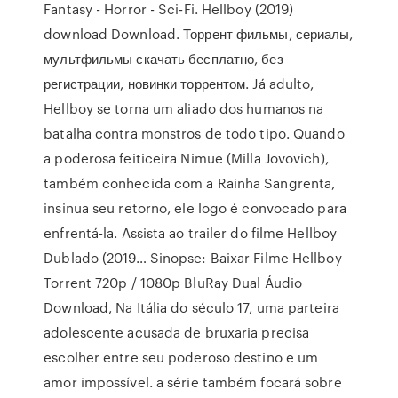
Fantasy - Horror - Sci-Fi. Hellboy (2019)
download Download. Торрент фильмы, сериалы,
мультфильмы скачать бесплатно, без
регистрации, новинки торрентом. Já adulto,
Hellboy se torna um aliado dos humanos na
batalha contra monstros de todo tipo. Quando
a poderosa feiticeira Nimue (Milla Jovovich),
também conhecida com a Rainha Sangrenta,
insinua seu retorno, ele logo é convocado para
enfrentá-la. Assista ao trailer do filme Hellboy
Dublado (2019… Sinopse: Baixar Filme Hellboy
Torrent 720p / 1080p BluRay Dual Áudio
Download, Na Itália do século 17, uma parteira
adolescente acusada de bruxaria precisa
escolher entre seu poderoso destino e um
amor impossível. a série também focará sobre