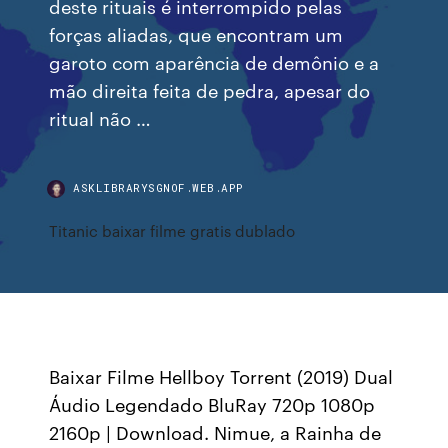
deste rituais é interrompido pelas
forças aliadas, que encontram um
garoto com aparência de demônio e a
mão direita feita de pedra, apesar do
ritual não …
ASKLIBRARYSGNOF.WEB.APP
Titanic baixar filme gratis dublado
Baixar Filme Hellboy Torrent (2019) Dual
Áudio Legendado BluRay 720p 1080p
2160p | Download. Nimue, a Rainha de