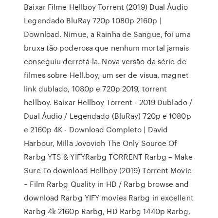
Baixar Filme Hellboy Torrent (2019) Dual Áudio
Legendado BluRay 720p 1080p 2160p |
Download. Nimue, a Rainha de Sangue, foi uma
bruxa tão poderosa que nenhum mortal jamais
conseguiu derrotá-la. Nova versão da série de
filmes sobre Hell.boy, um ser de visua, magnet
link dublado, 1080p e 720p 2019, torrent
hellboy. Baixar Hellboy Torrent - 2019 Dublado /
Dual Áudio / Legendado (BluRay) 720p e 1080p
e 2160p 4K - Download Completo | David
Harbour, Milla Jovovich The Only Source Of
Rarbg YTS & YIFYRarbg TORRENT Rarbg – Make
Sure To download Hellboy (2019) Torrent Movie
– Film Rarbg Quality in HD / Rarbg browse and
download Rarbg YIFY movies Rarbg in excellent
Rarbg 4k 2160p Rarbg, HD Rarbg 1440p Rarbg,