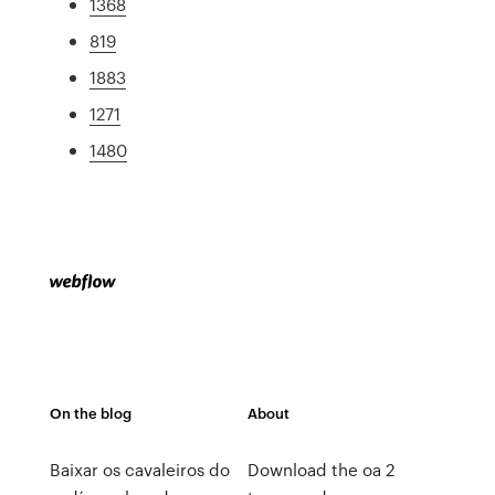
1368
819
1883
1271
1480
On the blog
About
Baixar os cavaleiros do
Download the oa 2