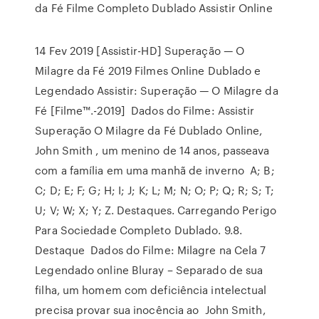
da Fé Filme Completo Dublado Assistir Online
14 Fev 2019 [Assistir-HD] Superação — O
Milagre da Fé 2019 Filmes Online Dublado e
Legendado Assistir: Superação — O Milagre da
Fé [Filme™.-2019] Dados do Filme: Assistir
Superação O Milagre da Fé Dublado Online,
John Smith , um menino de 14 anos, passeava
com a família em uma manhã de inverno A; B;
C; D; E; F; G; H; I; J; K; L; M; N; O; P; Q; R; S; T;
U; V; W; X; Y; Z. Destaques. Carregando Perigo
Para Sociedade Completo Dublado. 9.8.
Destaque Dados do Filme: Milagre na Cela 7
Legendado online Bluray – Separado de sua
filha, um homem com deficiência intelectual
precisa provar sua inocência ao John Smith,