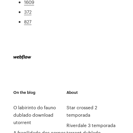
1609
372
827
On the blog
About
O labirinto do fauno
Star crossed 2
dublado download
temporada
utorrent
Riverdale 3 temporada
A fragilidade dos corpos
torrent dublado