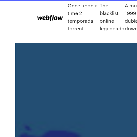
Once upon a
The
A mu
time 2
blacklist
1999
temporada
online
dubl
torrent
legendado
down