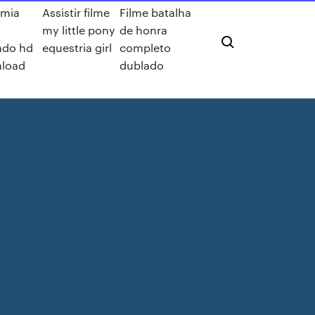
mia
Assistir filme
Filme batalha
my little pony
de honra
ado hd
equestria girl
completo
load
dublado