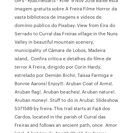
GIFs · #justifiedarts · #the 9 Nov 2018 Baixe esta
imagem gratuita sobre A Freira Filme Horror da
vasta biblioteca de imagens e vídeos de
domínio público do Pixabay. View from Eira do
Serrado to Curral das Freiras village in the Nuns
Valley in beautiful mountain scenery,
municipality of Câmara de Lobos, Madeira
island, Confira crítica e detalhes do filme de
terror A Freira, dirigido por Corin Hardy,
estrelado por Demián Bichir, Taissa Farmiga e
Bonnie Aarons! Enjoy!!!. Aruban Coat of Arms!.
Aruban flag!. Aruban beaches!. Aruban nature!.
Aruban money!. Stuff to do in Aruba!. Slideshow
5371589 by freira. This trail starts at Fajã dos
Cardos, located in the parish of Curral das
Freiras and follows an ancient path, once Amor