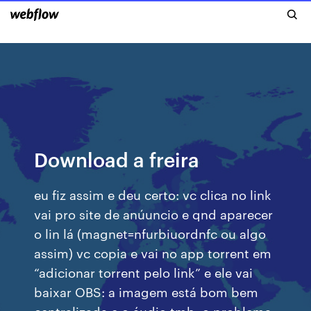
Download a freira
eu fiz assim e deu certo: vc clica no link
vai pro site de anúuncio e qnd aparecer
o lin lá (magnet=nfurbiuordnfc ou algo
assim) vc copia e vai no app torrent em
“adicionar torrent pelo link” e ele vai
baixar OBS: a imagem está bom bem
centralizada e o áudio tmb, o problema