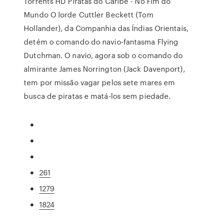
Torrents HD Piratas do Caribe - No Fim do
Mundo O lorde Cuttler Beckett (Tom
Hollander), da Companhia das Índias Orientais,
detém o comando do navio-fantasma Flying
Dutchman. O navio, agora sob o comando do
almirante James Norrington (Jack Davenport),
tem por missão vagar pelos sete mares em
busca de piratas e matá-los sem piedade.
261
1279
1824