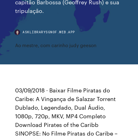
capitão Barbossa (Geoffrey Rush) e sua
tripulação.
ASKLIBRARYSGNOF.WEB.APP
Ao mestre, com carinho judy geeson
03/09/2018 · Baixar Filme Piratas do
Caribe: A Vingança de Salazar Torrent
Dublado, Legendado, Dual Áudio,
1080p, 720p, MKV, MP4 Completo
Download Pirates of the Caribb
SINOPSE: No Filme Piratas do Caribe –