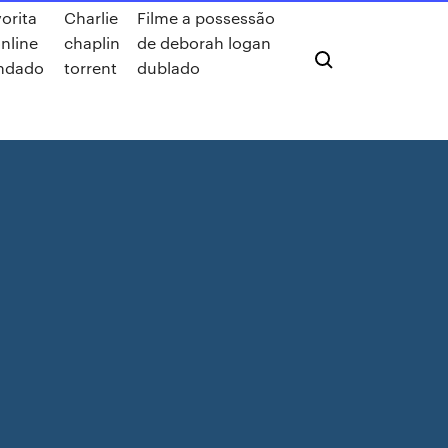
vorita
Charlie
Filme a possessão
online
chaplin
de deborah logan
ndado
torrent
dublado