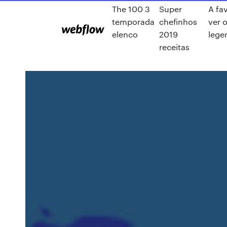
The 100 3
Super
A fa
temporada
chefinhos
ver 
elenco
2019
lege
receitas