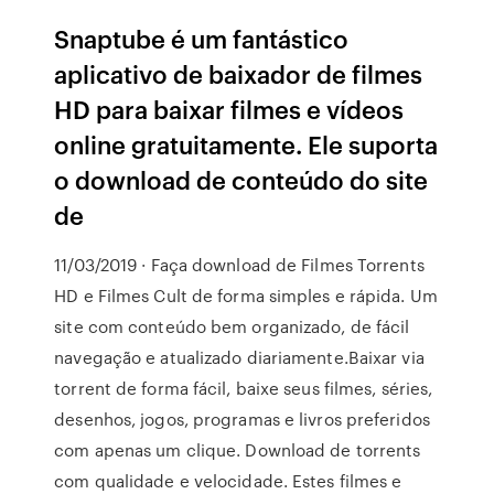
Snaptube é um fantástico
aplicativo de baixador de filmes
HD para baixar filmes e vídeos
online gratuitamente. Ele suporta
o download de conteúdo do site
de
11/03/2019 · Faça download de Filmes Torrents
HD e Filmes Cult de forma simples e rápida. Um
site com conteúdo bem organizado, de fácil
navegação e atualizado diariamente.Baixar via
torrent de forma fácil, baixe seus filmes, séries,
desenhos, jogos, programas e livros preferidos
com apenas um clique. Download de torrents
com qualidade e velocidade. Estes filmes e