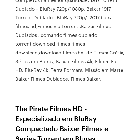
Dublado – BluRay 720p/1080p. Baixar 1917
Torrent Dublado - BluRay 720p/ 2017,baixar
filmes hd,Filmes Via Torrent ,Baixar Filmes
Dublados , comando filmes dublado
torrent,download filmes,filmes
download,download filmes hd de Filmes Grátis,
Séries em Bluray, Baixar Filmes 4k, Filmes Full
HD, Blu-Ray 4k. Terra Formars: Missão em Marte
Baixar Filmes Dublados, Filmes Baixar,
The Pirate Filmes HD -
Especializado em BluRay
Compactado Baixar Filmes e
Séries Torrent em Bluray