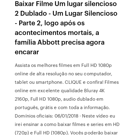
Baixar Filme Um lugar silencioso
2 Dublado - Um Lugar Silencioso
- Parte 2, logo após os
acontecimentos mortais, a
família Abbott precisa agora
encarar
Assista os melhores filmes em Full HD 1080p
online de alta resolução no seu computador,
tablet ou smartphone. CLIQUE e confira! Filmes
online em excelente qualidade Bluray 4K
2160p, Full HD 1080p, audio dublado em
português, grátis e com toda a informação.
Domínios oficiais: 06/01/2018 · Neste vídeo eu
irei ensinar a como baixar filmes e series em HD
(720p) e Full HD (1080p). Vocês poderão baixar