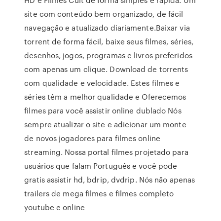
site com conteúdo bem organizado, de fácil
navegação e atualizado diariamente.Baixar via
torrent de forma fácil, baixe seus filmes, séries,
desenhos, jogos, programas e livros preferidos
com apenas um clique. Download de torrents
com qualidade e velocidade. Estes filmes e
séries têm a melhor qualidade e Oferecemos
filmes para você assistir online dublado Nós
sempre atualizar o site e adicionar um monte
de novos jogadores para filmes online
streaming. Nossa portal filmes projetado para
usuários que falam Português e você pode
gratis assistir hd, bdrip, dvdrip. Nós não apenas
trailers de mega filmes e filmes completo
youtube e online