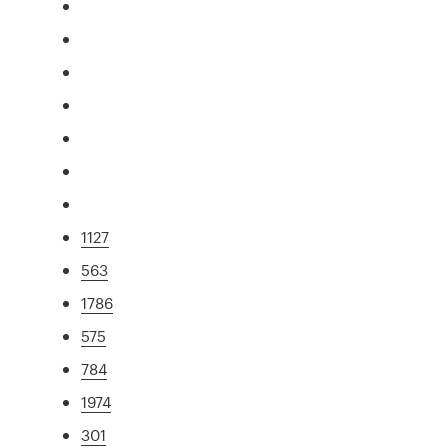
1127
563
1786
575
784
1974
301