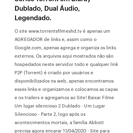
Dublado, Dual Áudio,
Legendado.
O site www.torrentsfilmeshd.tv é apenas um
AGREGADOR de links e, assim como o
Google.com, apenas agrega e organiza os links
externos. Os arquivos aqui mostrados não são
hospedados neste servidor todo e qualquer link
P2P (Torrent) é criado por usuários e
disponibilizados na web, apenas encontramos
esses links e organizamos e colocamos as capas
e os trailers e agregamos ao Site! Baixar Filme
Um lugar silencioso 2 Dublado - Um Lugar
Silencioso - Parte 2, logo após os
acontecimentos mortais, a família Abbott
precisa agora encarar 11/04/2020 · Site para