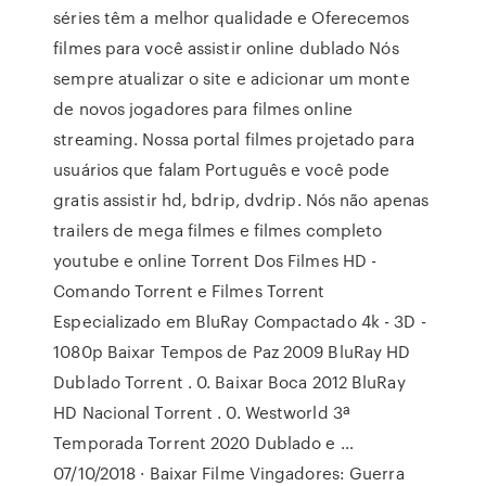
séries têm a melhor qualidade e Oferecemos
filmes para você assistir online dublado Nós
sempre atualizar o site e adicionar um monte
de novos jogadores para filmes online
streaming. Nossa portal filmes projetado para
usuários que falam Português e você pode
gratis assistir hd, bdrip, dvdrip. Nós não apenas
trailers de mega filmes e filmes completo
youtube e online Torrent Dos Filmes HD -
Comando Torrent e Filmes Torrent
Especializado em BluRay Compactado 4k - 3D -
1080p Baixar Tempos de Paz 2009 BluRay HD
Dublado Torrent . 0. Baixar Boca 2012 BluRay
HD Nacional Torrent . 0. Westworld 3ª
Temporada Torrent 2020 Dublado e …
07/10/2018 · Baixar Filme Vingadores: Guerra