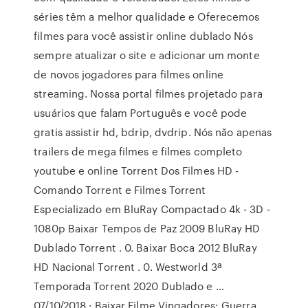
séries têm a melhor qualidade e Oferecemos
filmes para você assistir online dublado Nós
sempre atualizar o site e adicionar um monte
de novos jogadores para filmes online
streaming. Nossa portal filmes projetado para
usuários que falam Português e você pode
gratis assistir hd, bdrip, dvdrip. Nós não apenas
trailers de mega filmes e filmes completo
youtube e online Torrent Dos Filmes HD -
Comando Torrent e Filmes Torrent
Especializado em BluRay Compactado 4k - 3D -
1080p Baixar Tempos de Paz 2009 BluRay HD
Dublado Torrent . 0. Baixar Boca 2012 BluRay
HD Nacional Torrent . 0. Westworld 3ª
Temporada Torrent 2020 Dublado e …
07/10/2018 · Baixar Filme Vingadores: Guerra