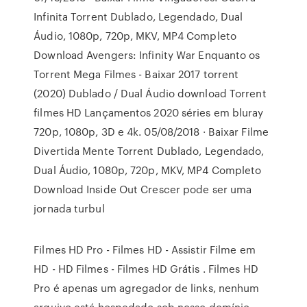
Infinita Torrent Dublado, Legendado, Dual
Áudio, 1080p, 720p, MKV, MP4 Completo
Download Avengers: Infinity War Enquanto os
Torrent Mega Filmes - Baixar 2017 torrent
(2020) Dublado / Dual Áudio download Torrent
filmes HD Lançamentos 2020 séries em bluray
720p, 1080p, 3D e 4k. 05/08/2018 · Baixar Filme
Divertida Mente Torrent Dublado, Legendado,
Dual Áudio, 1080p, 720p, MKV, MP4 Completo
Download Inside Out Crescer pode ser uma
jornada turbul
Filmes HD Pro - Filmes HD - Assistir Filme em
HD - HD Filmes - Filmes HD Grátis . Filmes HD
Pro é apenas um agregador de links, nenhum
arquivo está hospedado sob nosso domínio.