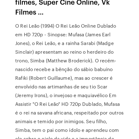
filmes, Super Cine Online, Vk
Filmes …
O Rei Leão (1994) O Rei Leão Online Dublado
em HD 720p - Sinopse: Mufasa (James Earl
Jones), o Rei Leão, e a rainha Sarabi (Madge
Sinclair) apresentam ao reino o herdeiro do
trono, Simba (Matthew Broderick). O recém-
nascido recebe a bênção do sábio babuíno
Rafiki (Robert Guillaume), mas ao crescer é
envolvido nas artimanhas de seu tio Scar
(Jeremy Irons), o invejoso e maquiavélico Em
Assistir "O Rei Leão" HD 720p Dublado, Mufasa
é o rei na savana africana, respeitado por outros
animais e temido por inimigos. Seu filho,
Simba, tem o pai como ídolo e aprendeu com
ele sobre o ciclo da vida e a importância de