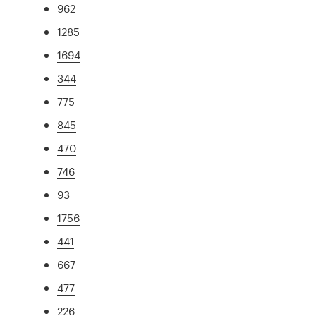
962
1285
1694
344
775
845
470
746
93
1756
441
667
477
226