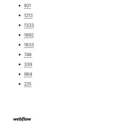
921
1213
1333
1892
1833
748
339
964
225