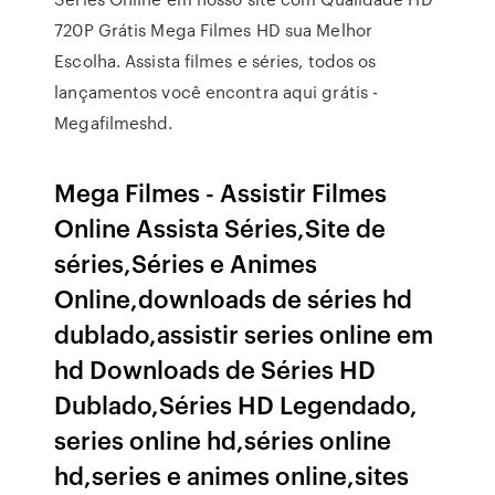
720P Grátis Mega Filmes HD sua Melhor
Escolha. Assista filmes e séries, todos os
lançamentos você encontra aqui grátis -
Megafilmeshd.
Mega Filmes - Assistir Filmes
Online Assista Séries,Site de
séries,Séries e Animes
Online,downloads de séries hd
dublado,assistir series online em
hd Downloads de Séries HD
Dublado,Séries HD Legendado,
series online hd,séries online
hd,series e animes online,sites