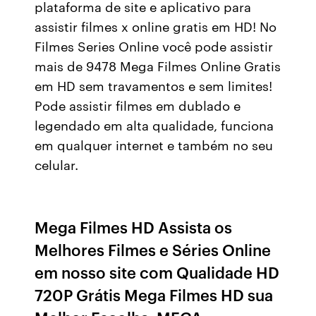
plataforma de site e aplicativo para
assistir filmes x online gratis em HD! No
Filmes Series Online você pode assistir
mais de 9478 Mega Filmes Online Gratis
em HD sem travamentos e sem limites!
Pode assistir filmes em dublado e
legendado em alta qualidade, funciona
em qualquer internet e também no seu
celular.
Mega Filmes HD Assista os
Melhores Filmes e Séries Online
em nosso site com Qualidade HD
720P Grátis Mega Filmes HD sua