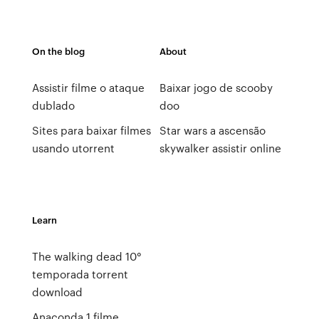
On the blog
About
Assistir filme o ataque
Baixar jogo de scooby
dublado
doo
Sites para baixar filmes
Star wars a ascensão
usando utorrent
skywalker assistir online
Learn
The walking dead 10°
temporada torrent
download
Anaconda 1 filme