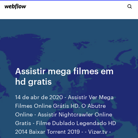
Assistir mega filmes em
hd gratis
14 de abr de 2020 - Assistir Ver Mega
Filmes Online Grátis HD. O Abutre
Online - Assistir Nightcrawler Online
Gratis - Filme Dublado Legendado HD
2014 Baixar Torrent 2019 - - Vizer.tv -