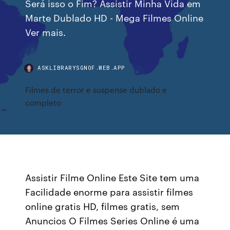
Será isso o Fim? Assistir Minha Vida em
Marte Dublado HD - Mega Filmes Online
Ver mais.
ASKLIBRARYSGNOF.WEB.APP
Filmes de terror e suspense dublado e
completo
Assistir Filme Online Este Site tem uma
Facilidade enorme para assistir filmes
online gratis HD, filmes gratis, sem
Anuncios O Filmes Series Online é uma