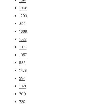
1908
1203
892
1669
1522
1018
1057
536
1478
294
1321
700
720