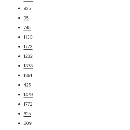
925
95
745
1130
1773
1232
1378
1391
425
1479
1772
625
609