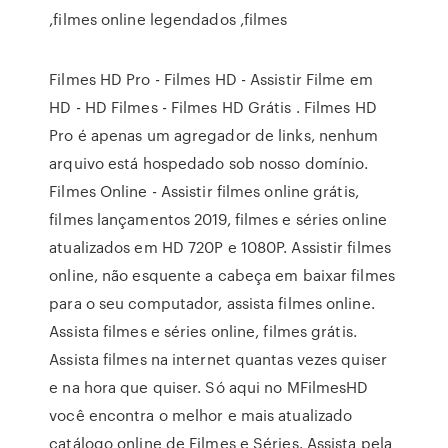
,filmes online legendados ,filmes
Filmes HD Pro - Filmes HD - Assistir Filme em
HD - HD Filmes - Filmes HD Grátis . Filmes HD
Pro é apenas um agregador de links, nenhum
arquivo está hospedado sob nosso domínio.
Filmes Online - Assistir filmes online grátis,
filmes lançamentos 2019, filmes e séries online
atualizados em HD 720P e 1080P. Assistir filmes
online, não esquente a cabeça em baixar filmes
para o seu computador, assista filmes online.
Assista filmes e séries online, filmes grátis.
Assista filmes na internet quantas vezes quiser
e na hora que quiser. Só aqui no MFilmesHD
você encontra o melhor e mais atualizado
catálogo online de Filmes e Séries. Assista pela