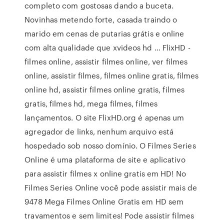
completo com gostosas dando a buceta.
Novinhas metendo forte, casada traindo o
marido em cenas de putarias grátis e online
com alta qualidade que xvideos hd … FlixHD -
filmes online, assistir filmes online, ver filmes
online, assistir filmes, filmes online gratis, filmes
online hd, assistir filmes online gratis, filmes
gratis, filmes hd, mega filmes, filmes
lançamentos. O site FlixHD.org é apenas um
agregador de links, nenhum arquivo está
hospedado sob nosso domínio. O Filmes Series
Online é uma plataforma de site e aplicativo
para assistir filmes x online gratis em HD! No
Filmes Series Online você pode assistir mais de
9478 Mega Filmes Online Gratis em HD sem
travamentos e sem limites! Pode assistir filmes