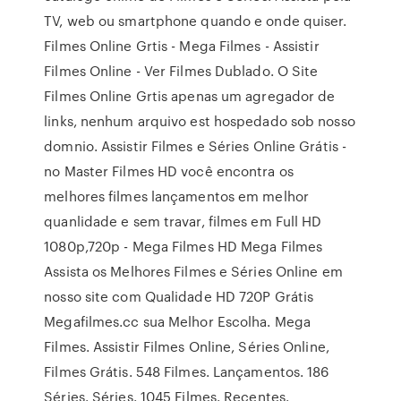
TV, web ou smartphone quando e onde quiser.
Filmes Online Grtis - Mega Filmes - Assistir
Filmes Online - Ver Filmes Dublado. O Site
Filmes Online Grtis apenas um agregador de
links, nenhum arquivo est hospedado sob nosso
domnio. Assistir Filmes e Séries Online Grátis -
no Master Filmes HD você encontra os
melhores filmes lançamentos em melhor
quanlidade e sem travar, filmes em Full HD
1080p,720p - Mega Filmes HD Mega Filmes
Assista os Melhores Filmes e Séries Online em
nosso site com Qualidade HD 720P Grátis
Megafilmes.cc sua Melhor Escolha. Mega
Filmes. Assistir Filmes Online, Séries Online,
Filmes Grátis. 548 Filmes. Lançamentos. 186
Séries. Séries. 1045 Filmes. Recentes.