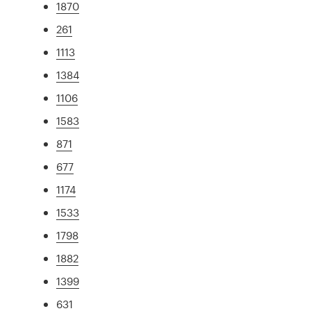
1870
261
1113
1384
1106
1583
871
677
1174
1533
1798
1882
1399
631