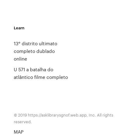
Learn
13° distrito ultimato
completo dublado
online
U 571 a batalha do
atlântico filme completo
© 2019 https://asklibrarysgnof.web.app, Inc. All rights
reserved.
MAP