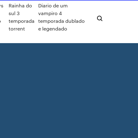
ys
Rainha do
Diario de um
sul 3
vampiro 4
o
temporada
temporada dublado
torrent
e legendado