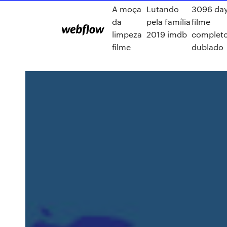
A moça
Lutando
3096 da
da
pela família
filme
limpeza
2019 imdb
complet
filme
dublado