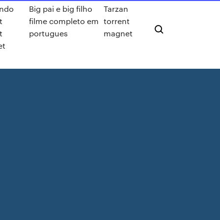
ndo
Big pai e big filho
Tarzan
t
filme completo em
torrent
t
portugues
magnet
et